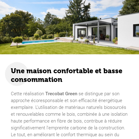
Une maison confortable et basse
consommation
Cette réalisation
Trecobat Green
se distingue par son
approche écoresponsable et son efficacité énergétique
exemplaire. L’utilisation de matériaux naturels biosourcés
et renouvelables comme le bois, combinée à une isolation
haute performance en fibre de bois, contribue à réduire
significativement l’empreinte carbone de la construction.
Le tout, en améliorant le confort thermique au sein du