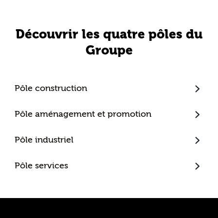
Découvrir les quatre pôles du
Groupe
Pôle construction
Trecobat
Pôle aménagement et promotion
Trecobois
Amenatys
Pôle industriel
Extenbois
Ty Cocon
Murébois
Mureno
Pôle services
Office Santé – Marque partenaire
POBI
Nestor Ma Maison et Moi
Nestorwatt