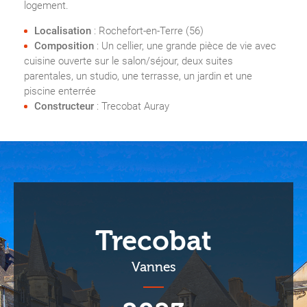
logement.
Localisation
: Rochefort-en-Terre (56)
Composition
: Un cellier, une grande pièce de vie avec
cuisine ouverte sur le salon/séjour, deux suites
parentales, un studio, une terrasse, un jardin et une
piscine enterrée
Constructeur
: Trecobat Auray
Trecobat
Vannes