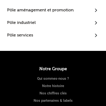
Trecobat
Pôle aménagement et promotion
Trecobois
Amenatys
Pôle industriel
Extenbois
Ty Cocon
Murébois
Mureno
Pôle services
Office Santé – Marque partenaire
POBI
Nestor Ma Maison et Moi
Nestorwatt
Notre Groupe
Qui sommes-nous ?
Notre histoire
Nos chiffres clés
Nos partenaires & labels