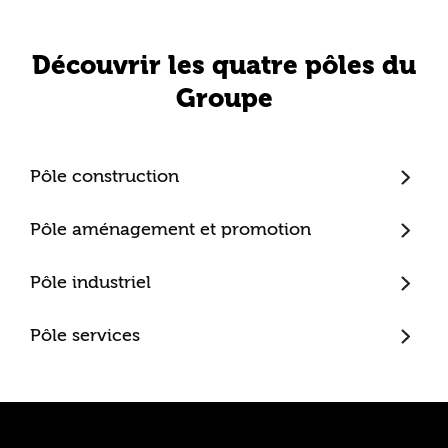
Découvrir les quatre pôles du
Groupe
Pôle construction
Trecobat
Pôle aménagement et promotion
Trecobois
Amenatys
Pôle industriel
Extenbois
Ty Cocon
Murébois
Mureno
Pôle services
Office Santé – Marque partenaire
POBI
Nestor Ma Maison et Moi
Nestorwatt