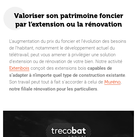
Valoriser son patrimoine foncier
par l’extension ou la rénovation
L’augmentation du prix du foncier et l’évolution des besoins
de l’habitant, notamment le développement actuel du
télétravail, peut vous amener à privilégier une solution
d’extension ou de rénovation de votre bien. Notre activité
conçoit des extensions bois
capables de
Extenbois
s’adapter à n’importe quel type de construction existante
.
Son travail peut tout à fait s’accorder à celui de
,
Muréno
notre filiale rénovation pour les particuliers
.