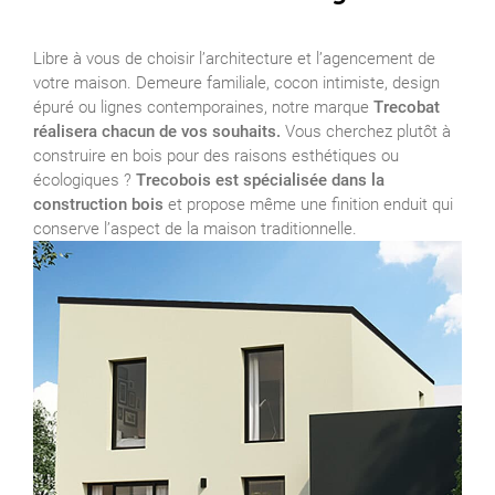
Libre à vous de choisir l’architecture et l’agencement de
votre maison. Demeure familiale, cocon intimiste, design
épuré ou lignes contemporaines, notre marque
Trecobat
réalisera chacun de vos souhaits.
Vous cherchez plutôt à
construire en bois pour des raisons esthétiques ou
écologiques ?
Trecobois est spécialisée dans la
construction bois
et propose même une finition enduit qui
conserve l’aspect de la maison traditionnelle.