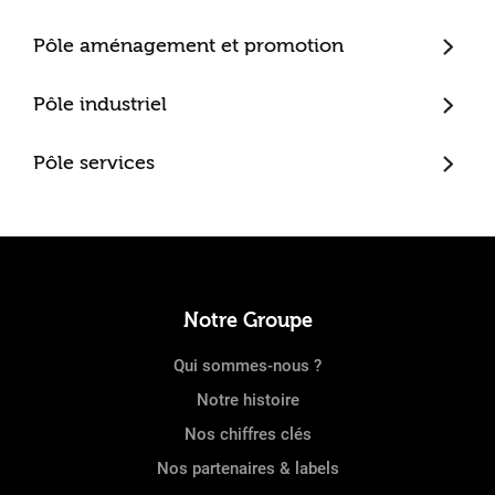
Trecobat
Pôle aménagement et promotion
Trecobois
Amenatys
Pôle industriel
Extenbois
Ty Cocon
Murébois
Mureno
Pôle services
Office Santé – Marque partenaire
POBI
Nestor Ma Maison et Moi
Nestorwatt
Notre Groupe
Qui sommes-nous ?
Notre histoire
Nos chiffres clés
Nos partenaires & labels