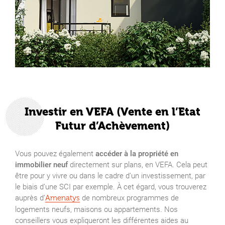
Investir en VEFA (Vente en l’Etat
Futur d’Achèvement)
Vous pouvez également
accéder à la propriété en
immobilier neuf
directement sur plans, en VEFA. Cela peut
être pour y vivre ou dans le cadre d’un investissement, par
le biais d’une SCI par exemple. À cet égard, vous trouverez
auprès d’
de nombreux programmes de
Amenatys
logements neufs, maisons ou appartements. Nos
conseillers vous expliqueront les différentes aides au