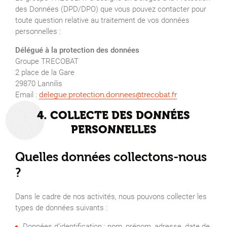
des Données (DPD/DPO) que vous pouvez contacter pour
toute question relative au traitement de vos données
personnelles :
Délégué à la protection des données
Groupe TRECOBAT
2 place de la Gare
29870 Lannilis
Email :
delegue.protection.donnees@trecobat.fr
4. COLLECTE DES DONNÉES
PERSONNELLES
Quelles données collectons-nous
?
Dans le cadre de nos activités, nous pouvons collecter les
types de données suivants :
Données d’identification : nom, prénom, adresse, date de