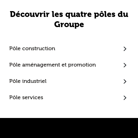
Découvrir les quatre pôles du
Groupe
Pôle construction
Trecobat
Pôle aménagement et promotion
Trecobois
Amenatys
Pôle industriel
Extenbois
Ty Cocon
Murébois
Mureno
Pôle services
Office Santé – Marque partenaire
POBI
Nestor Ma Maison et Moi
Nestorwatt