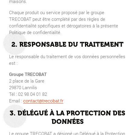
maisons.
Chaque produit ou service proposé par le groupe
TRECOBAT peut être complété par des règles de
confidentialité spécifiques et dérogatoires à la présente
Politique de confidentialité.
2. RESPONSABLE DU TRAITEMENT
Le responsable du traitement de vos données personnelles
est :
Groupe TRECOBAT
2 place de la Gare
29870 Lannilis
Tél : 02 98 04 01 82
Email :
contact@trecobat.fr
3. DÉLÉGUÉ À LA PROTECTION DES
DONNÉES
Le groupe TRECOBAT a désigné un Délégué à la Protection